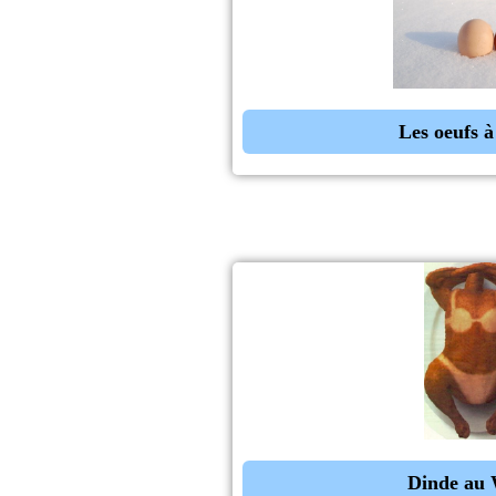
Les oeufs à
Dinde au