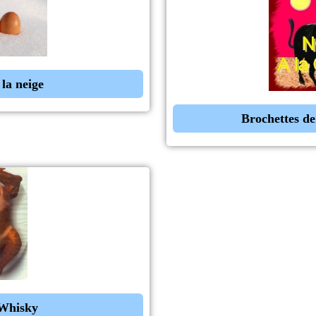
 la neige
Brochettes de
 Whisky