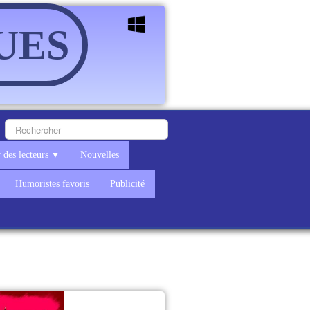
UES
 des lecteurs
Nouvelles
▼
Humoristes favoris
Publicité