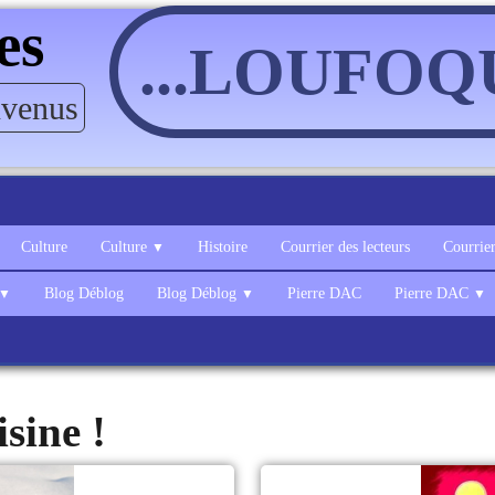
es
...LOUFOQ
nvenus
Culture
Culture
Histoire
Courrier des lecteurs
Courrier
▼
Blog Déblog
Blog Déblog
Pierre DAC
Pierre DAC
▼
▼
▼
isine !