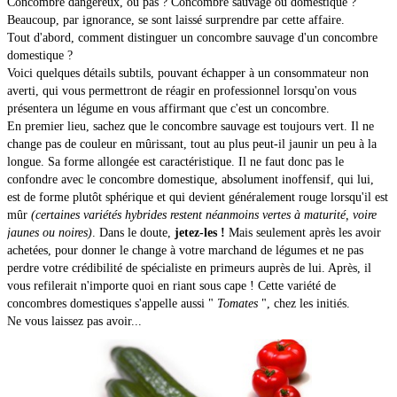
Concombre dangereux, ou pas ? Concombre sauvage ou domestique ?
Beaucoup, par ignorance, se sont laissé surprendre par cette affaire.
Tout d'abord, comment distinguer un concombre sauvage d'un concombre
Histoire
domestique ?
Voici quelques détails subtils, pouvant échapper à un consommateur non
Courrier des lecteurs
averti, qui vous permettront de réagir en professionnel lorsqu'on vous
présentera un légume en vous affirmant que c'est un concombre.
Courrier des lecteurs
▼
En premier lieu, sachez que le concombre sauvage est toujours vert. Il ne
change pas de couleur en mûrissant, tout au plus peut-il jaunir un peu à la
Nouvelles
longue. Sa forme allongée est caractéristique. Il ne faut donc pas le
confondre avec le concombre domestique, absolument inoffensif, qui lui,
Nouvelles
▼
est de forme plutôt sphérique et qui devient généralement rouge lorsqu'il est
mûr
(certaines variétés hybrides restent néanmoins vertes à maturité, voire
jaunes ou noires)
Blog Déblog
. Dans le doute,
jetez-les !
Mais seulement après les avoir
achetées, pour donner le change à votre marchand de légumes et ne pas
perdre votre crédibilité de spécialiste en primeurs auprès de lui. Après, il
Blog Déblog
▼
vous refilerait n'importe quoi en riant sous cape ! Cette variété de
concombres domestiques s'appelle aussi "
Tomates
", chez les initiés.
Pierre DAC
Ne vous laissez pas avoir...
Pierre DAC
▼
Humoristes favoris