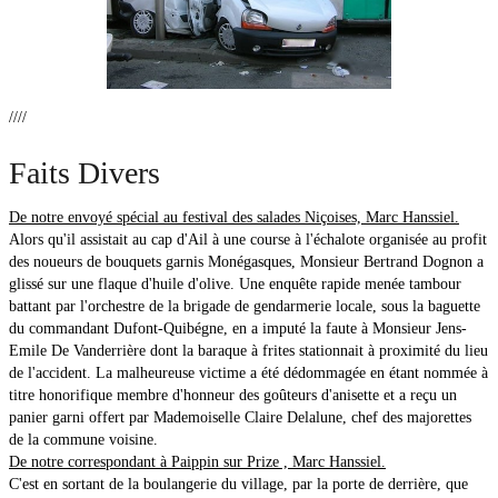
////
Faits Divers
De notre envoyé spécial au festival des salades Niçoises, Marc Hanssiel.
Alors qu'il assistait au cap d'Ail à une course à l'échalote organisée au profit
des noueurs de bouquets garnis Monégasques, Monsieur Bertrand Dognon a
glissé sur une flaque d'huile d'olive. Une enquête rapide menée tambour
battant par l'orchestre de la brigade de gendarmerie locale, sous la baguette
du commandant Dufont-Quibégne, en a imputé la faute à Monsieur Jens-
Emile De Vanderrière dont la baraque à frites stationnait à proximité du lieu
de l'accident. La malheureuse victime a été dédommagée en étant nommée à
titre honorifique membre d'honneur des goûteurs d'anisette et a reçu un
panier garni offert par Mademoiselle Claire Delalune, chef des majorettes
de la commune voisine.
De notre correspondant à Paippin sur Prize , Marc Hanssiel.
C'est en sortant de la boulangerie du village, par la porte de derrière, que