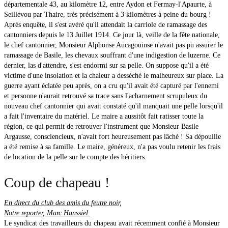
départementale 43, au kilomètre 12, entre Aydon et Fermay-l'Apaurte, à
Seillévou par Thaire, très précisément à 3 kilomètres à peine du bourg !
Après enquête, il s'est avéré qu'il attendait la carriole de ramassage des
cantonniers depuis le 13 Juillet 1914. Ce jour là, veille de la fête nationale,
le chef cantonnier, Monsieur Alphonse Aucagouinse n'avait pas pu assurer le
ramassage de Basile, les chevaux souffrant d'une indigestion de luzerne. Ce
dernier, las d'attendre, s'est endormi sur sa pelle. On suppose qu'il a été
victime d'une insolation et la chaleur a desséché le malheureux sur place. La
guerre ayant éclatée peu après, on a cru qu'il avait été capturé par l'ennemi
et personne n'aurait retrouvé sa trace sans l'acharnement scrupuleux du
nouveau chef cantonnier qui avait constaté qu'il manquait une pelle lorsqu'il
a fait l'inventaire du matériel. Le maire a aussitôt fait ratisser toute la
région, ce qui permit de retrouver l'instrument que Monsieur Basile
Argausse, consciencieux, n'avait fort heureusement pas lâché ! Sa dépouille
a été remise à sa famille. Le maire, généreux, n'a pas voulu retenir les frais
de location de la pelle sur le compte des héritiers.
Coup de chapeau !
En direct du club des amis du feutre noir,
Notre reporter, Marc Hanssiel.
Le syndicat des travailleurs du chapeau avait récemment confié à Monsieur