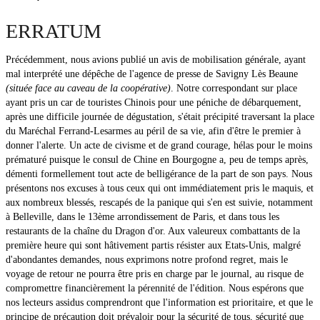
ERRATUM
Précédemment, nous avions publié un avis de mobilisation générale, ayant
mal interprété une dépêche de l'agence de presse de Savigny Lès Beaune
(située face au caveau de la coopérative)
. Notre correspondant sur place
ayant pris un car de touristes Chinois pour une péniche de débarquement,
après une difficile journée de dégustation, s'était précipité traversant la place
du Maréchal Ferrand-Lesarmes au péril de sa vie, afin d'être le premier à
donner l'alerte. Un acte de civisme et de grand courage, hélas pour le moins
prématuré puisque le consul de Chine en Bourgogne a, peu de temps après,
démenti formellement tout acte de belligérance de la part de son pays. Nous
présentons nos excuses à tous ceux qui ont immédiatement pris le maquis, et
aux nombreux blessés, rescapés de la panique qui s'en est suivie, notamment
à Belleville, dans le 13ème arrondissement de Paris, et dans tous les
restaurants de la chaîne du Dragon d'or. Aux valeureux combattants de la
première heure qui sont hâtivement partis résister aux Etats-Unis, malgré
d'abondantes demandes, nous exprimons notre profond regret, mais le
voyage de retour ne pourra être pris en charge par le journal, au risque de
compromettre financièrement la pérennité de l'édition. Nous espérons que
nos lecteurs assidus comprendront que l'information est prioritaire, et que le
principe de précaution doit prévaloir pour la sécurité de tous, sécurité que