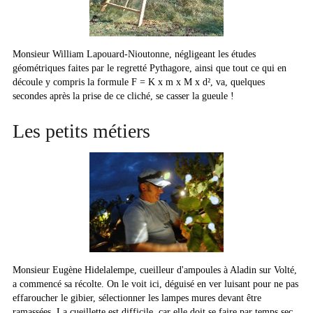
Monsieur William Lapouard-Nioutonne, négligeant les études
géométriques faites par le regretté Pythagore, ainsi que tout ce qui en
découle y compris la formule F = K x m x M x d², va, quelques
secondes après la prise de ce cliché, se casser la gueule !
Les petits métiers
Monsieur Eugène Hidelalempe, cueilleur d'ampoules à Aladin sur Volté,
a commencé sa récolte. On le voit ici, déguisé en ver luisant pour ne pas
effaroucher le gibier, sélectionner les lampes mures devant être
ramassées. La cueillette est difficile, car elle doit se faire par temps sec