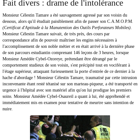
Fait divers : drame de l'intolérance
Monsieur Célestin Tamare a été sauvagement agressé par son voisin du
dessous, alors qu'il étudiait paisiblement afin de passer son C.A.M.O.P.M.
(Certificat d'Aptitude à la Manutention des Outils Perforateurs Mobiles)
.
Monsieur Célestin Tamare suivait, de très près, des cours par
correspondance afin de pouvoir maîtriser les engins nécessaires à
l'accomplissement de son noble métier et en était arrivé à la dernière phase
de son parcours estudiantin comprenant 146 leçons de 3 heures, lorsque
Monsieur Amédée Cybel-Ozoreye, prétendant être dérangé par le
comportement studieux de son voisin, s'est précipité tout en vociférant à
l'étage supérieur, attaquant furieusement la porte d'entrée de ce dernier à la
hache d'abordage ! Monsieur Célestin Tamare, traumatisé par cette intrusion
inconvenante étant resté tétanisé sur son marteau-piqueur, a été transporté en
urgence à l'hôpital avec son matériel afin qu'on lui prodigue les premiers
soins. Monsieur Amédée Cybel-Osaureil a quant à lui, été appréhendé et
immédiatement mis en examen pour tentative de meurtre sans intention de
nuire.