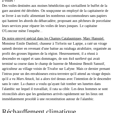
à voiles !
Des voiles destinées aux moines bénédictins qui ravitaillent le buffet de la
gare auraient été dérobées. On soupçonne un employé de la capitainerie de
se livrer à un trafic alimentant les nombreux raccommodeurs sans papiers
qui hantent les abords du débarcadère, proposant aux pêcheurs de porcelaine
leurs services pour réparer les voiles de leurs jonques. Le capitaine
O'Loncour mène l'enquête...
De notre envoyé spécial dans les Champs Catalauniques, Marc Hanssiel.
Monsieur Emile Danlmil, chasseur à Tirforin sur Lapipe, a raté un virage
samedi dernier en revenant d'une battue au rutabaga atrabilaire, organisée au
profit des grosses légumes de la région. Heureusement, il a réussi à
descendre en rappel et sans dommages, de son 4x4 surélevé qui avait
terminé sa course dans le champ de luzerne de Monsieur Benoît Sansoif,
agriculteur au village voisin de Tivafor sur Lafyne. Mais ce dernier prenant
l'intrus pour un des envahisseurs extra-terrestre qu'il attend au virage depuis
qu'il a vu
Mars Attack
, lui a alors tiré dessus avec l'intention de le descendre
sans le rater. La chance a voulu qu'ayant fait tomber ses lunettes dans
l'alambic sur lequel il travaillait, il rata sa cible. Les deux hommes se sont
réconciliés alors que les gendarmes arrivés rapidement sur les lieux ont
immédiatement procédé à une reconstitution autour de l'alambic.
Réchauffement climatique