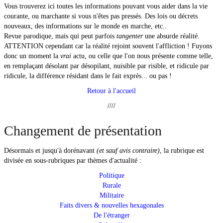
Culture
▼
Vous trouverez ici toutes les informations pouvant vous aider dans la vie
courante, ou marchante si vous n'êtes pas pressés. Des lois ou décrets
Histoire
nouveaux, des informations sur le monde en marche, etc..
Revue parodique, mais qui peut parfois
tangenter
une absurde réalité.
Courrier des lecteurs
ATTENTION cependant car la réalité rejoint souvent l'affliction ! Fuyons
donc un moment la
vrai
actu, ou celle que l'on nous présente comme telle,
Courrier des lecteurs
▼
en remplaçant désolant par désopilant, nuisible par risible, et ridicule par
ridicule, la différence résidant dans le fait exprès... ou pas !
Nouvelles
Retour à l'accueil
////
Nouvelles
▼
Changement de présentation
Blog Déblog
Désormais et jusqu'à dorénavant
(et sauf avis contraire)
, la rubrique est
Blog Déblog
▼
divisée en sous-rubriques par thèmes d'actualité :
Politique
Pierre DAC
Rurale
Militaire
Pierre DAC
▼
Faits divers & nouvelles hexagonales
De l'étranger
Humoristes favoris