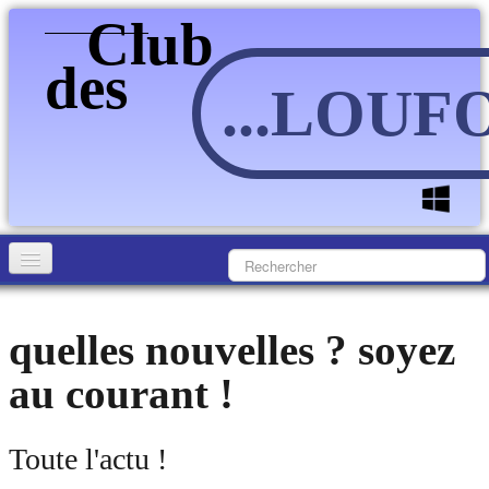
Club
des
...LOU
Accueil
quelles nouvelles ? soyez
Accueil
▼
au courant !
Actualité
Culture
Toute l'actu !