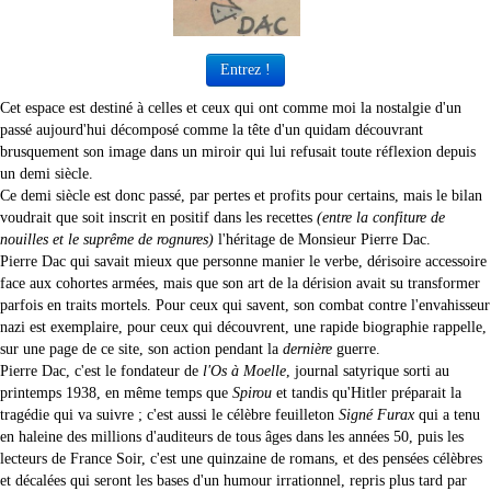
Entrez !
Cet espace est destiné à celles et ceux qui ont comme moi la nostalgie d'un
passé aujourd'hui décomposé comme la tête d'un quidam découvrant
brusquement son image dans un miroir qui lui refusait toute réflexion depuis
un demi siècle.
Ce demi siècle est donc passé, par pertes et profits pour certains, mais le bilan
voudrait que soit inscrit en positif dans les recettes
(entre la confiture de
nouilles et le suprême de rognures)
l'héritage de Monsieur Pierre Dac.
Pierre Dac qui savait mieux que personne manier le verbe, dérisoire accessoire
face aux cohortes armées, mais que son art de la dérision avait su transformer
parfois en traits mortels. Pour ceux qui savent, son combat contre l'envahisseur
nazi est exemplaire, pour ceux qui découvrent, une rapide biographie rappelle,
sur une page de ce site, son action pendant la
dernière
guerre.
Pierre Dac, c'est le fondateur de
l'Os à Moelle
, journal satyrique sorti au
printemps 1938, en même temps que
Spirou
et tandis qu'Hitler préparait la
tragédie qui va suivre ; c'est aussi le célèbre feuilleton
Signé Furax
qui a tenu
en haleine des millions d'auditeurs de tous âges dans les années 50, puis les
lecteurs de France Soir, c'est une quinzaine de romans, et des pensées célèbres
et décalées qui seront les bases d'un humour irrationnel, repris plus tard par