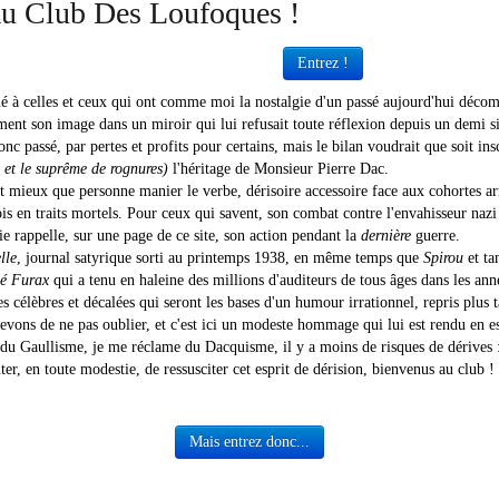
 au Club Des Loufoques !
Entrez !
iné à celles et ceux qui ont comme moi la nostalgie d'un passé aujourd'hui déc
ent son image dans un miroir qui lui refusait toute réflexion depuis un demi si
nc passé, par pertes et profits pour certains, mais le bilan voudrait que soit insc
s et le suprême de rognures)
l'héritage de Monsieur Pierre Dac.
t mieux que personne manier le verbe, dérisoire accessoire face aux cohortes ar
is en traits mortels. Pour ceux qui savent, son combat contre l'envahisseur naz
e rappelle, sur une page de ce site, son action pendant la
dernière
guerre.
lle
, journal satyrique sorti au printemps 1938, en même temps que
Spirou
et ta
né Furax
qui a tenu en haleine des millions d'auditeurs de tous âges dans les anné
 célèbres et décalées qui seront les bases d'un humour irrationnel, repris plus t
evons de ne pas oublier, et c'est ici un modeste hommage qui lui est rendu en es
du Gaullisme, je me réclame du Dacquisme, il y a moins de risques de dérives : 
ter, en toute modestie, de ressusciter cet esprit de dérision, bienvenus au club !
Mais entrez donc...